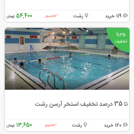
54,400
119 خرید
رشت
تومان
80,000
%35
تخفیف
تا 35 درصد تخفیف استخر آرسن رشت
13,650
120 خرید
رشت
تومان
21,000