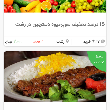
15 درصد تخفیف سوپرمیوه دستچین در رشت
2,000
937 خرید
رشت
تومان
2,500
%30
تخفیف