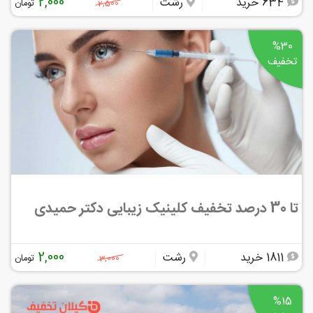
2,000
634 خرید
رشت
تومان
2,500
%30
تخفیف
تا 30 درصد تخفیف کلینیک زیبایی دکتر حمیدی
2,000
1811 خرید
رشت
تومان
3,000
%15