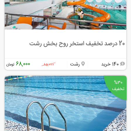
20 درصد تخفیف استخر روح بخش رشت
68,000
140 خرید
رشت
تومان
85,000
%30
تخفیف