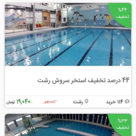
%44
تخفیف
44 درصد تخفیف استخر سروش رشت
19,040
114 خرید
رشت
تومان
34,000
%33
تخفیف