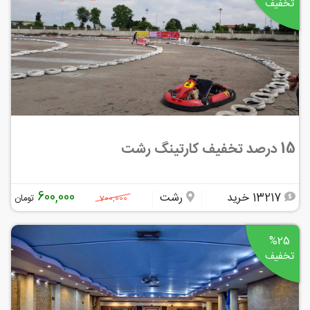
تخفیف
15 درصد تخفیف کارتینگ رشت
600,000
13217 خرید
رشت
تومان
700,000
%25
تخفیف