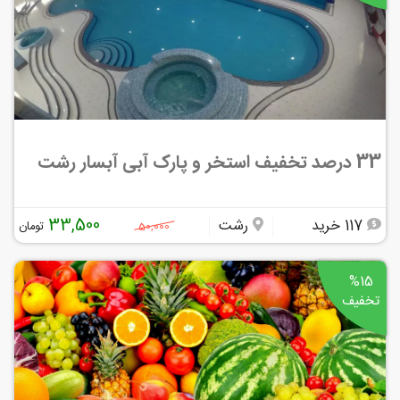
33 درصد تخفیف استخر و پارک آبی آبسار رشت
33,500
117 خرید
رشت
تومان
50,000
%15
تخفیف