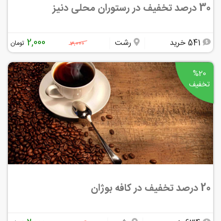
30 درصد تخفیف در رستوران محلی دنیز
2,000
541 خرید
رشت
تومان
3,000
%20
تخفیف
20 درصد تخفیف در کافه بوژان