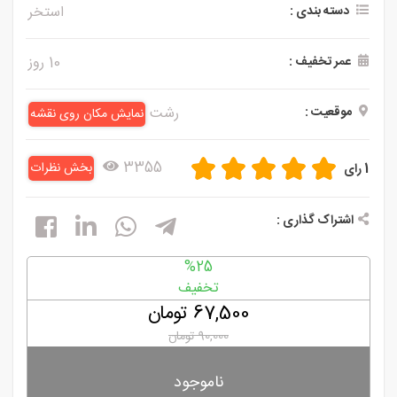
دسته بندی :
استخر
و
سلامت
عمر تخفیف :
10 روز
ورزشی
موقعیت :
رشت
نمایش مکان روی نقشه
و
تفریحی
3355
بخش نظرات
1 رای
رستوران
و کافی
اشتراک گذاری :
شاپ
%25
تخفیف
67,500 تومان
90,000 تومان
ناموجود