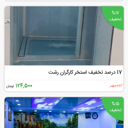
%17
تخفیف
17 درصد تخفیف استخر کارگران رشت
124,500
تومان
150,000
%15
تخفیف