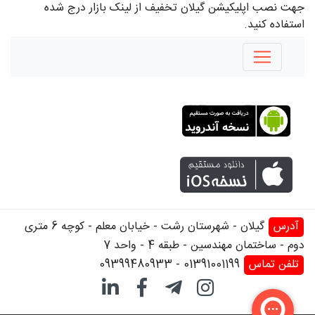
جهت نصب اپلیکیشن گیلان تخفیف از لینک بازار درج شده
استفاده کنید.
آدرس
گیلان - شهرستان رشت - خیابان معلم - کوچه 6 متری
دوم - ساختمان مهندسین - طبقه 4 - واحد 7
تلفن تماس
01391001199
-
09399480933