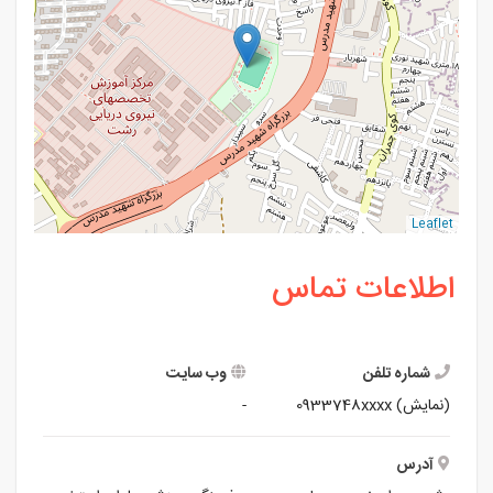
Leaflet
اطلاعات تماس
شماره تلفن
وب سایت
(نمایش)
0933748xxxx
-
آدرس