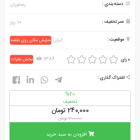
دسته بندی :
رستوران
و
سلامت
عمر تخفیف :
10 روز
ورزشی
موقعیت :
انزلی
نمایش مکان روی نقشه
و
تفریحی
1386
بخش نظرات
0 رای
رستوران
و کافی
اشتراک گذاری :
شاپ
%20
تخفیف
240,000 تومان
300,000 تومان
افزودن به سبد خرید