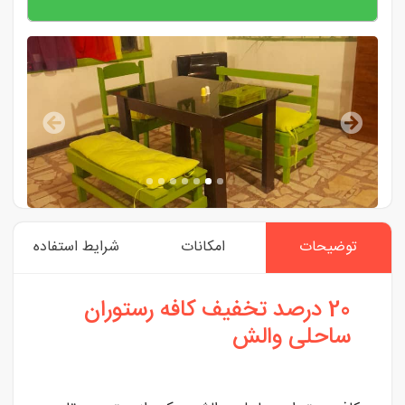
توضیحات
امکانات
شرایط استفاده
20 درصد تخفیف کافه رستوران
ساحلی والش