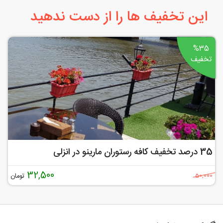
این تخفیف ها را از دست ندهید
%35
تخفیف
35 درصد تخفیف کافه رستوران مارینو در انزلی
32,500
تومان
50,000