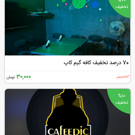
%70
تخفیف
70 درصد تخفیف کافه گیم کاپ
30,000
تومان
100,000
%10
تخفیف