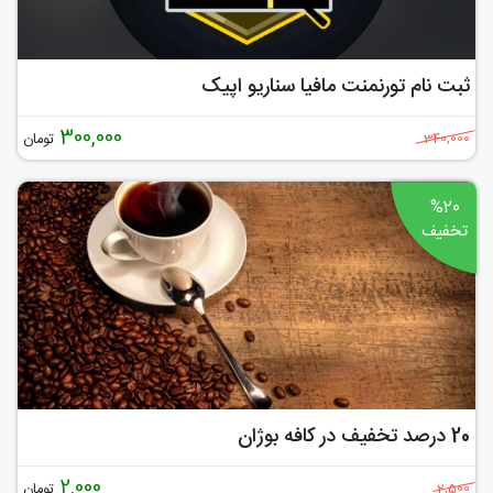
ثبت نام تورنمنت مافیا سناریو اپیک
300,000
تومان
340,000
%20
تخفیف
20 درصد تخفیف در کافه بوژان
2,000
تومان
2,500