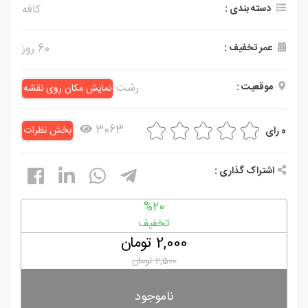
دسته بندی :
کافه
و
سلامت
عمر تخفیف :
60 روز
ورزشی
موقعیت :
رشت
نمایش مکان روی نقشه
و
تفریحی
3063
بخش نظرات
0 رای
رستوران
و کافی
اشتراک گذاری :
شاپ
%20
تخفیف
2,000 تومان
2,500 تومان
ناموجود