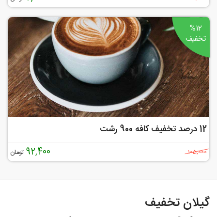
%12
تخفیف
12 درصد تخفیف کافه 900 رشت
92,400
تومان
105,000
گیلان تخفیف