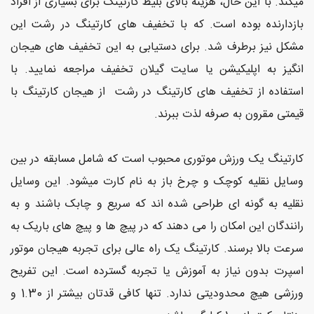
میکند. با این حال، هزینه بالای بلیط کارتینگ برای بسیاری از افراد
و
بازدارنده بوده است. که با تخفیف های کارتینگ در رشت این
سلامت
مشکل نیز برطرف شد. برای دستیابی به این تخفیف های هیجان
انگیز به اپلیکیشن یا سایت گیلان تخفیف مراجعه نمایید. با
ورزشی
و
استفاده از تخفیف های کارتینگ در رشت از هیجان کارتینگ با
تفریحی
قیمتی مقرون به صرفه لذت ببرند.
رستوران
کارتینگ یک ورزش موتوری محبوب است که شامل مسابقه در بین
و کافی
وسایل نقلیه کوچک و چرخ باز به نام کارت میشود. این وسایل
شاپ
نقلیه به گونه ای طراحی شده اند که سریع و چابک باشند و به
رانندگان این امکان را می دهند که در پیچ ها و پیچ های باریک به
سرعت بالا برسند. کارتینگ یک راه عالی برای تجربه هیجان موتور
اسپرت بدون نیاز به آموزش یا تجربه گسترده است. این تفریح
ورزشی هیچ محدودیتی ندارد. تنها کافی قدتان بیشتر از 1.30 و