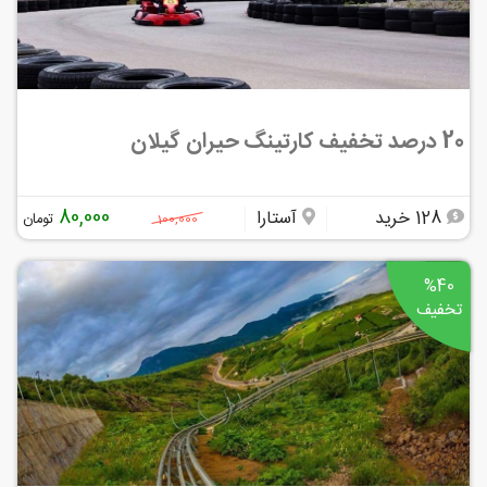
20 درصد تخفیف کارتینگ حیران گیلان
80,000
128 خرید
آستارا
تومان
100,000
%40
تخفیف