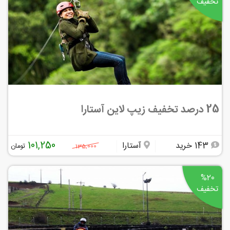
تخفیف
25 درصد تخفیف زیپ لاین آستارا
101,250
143 خرید
آستارا
تومان
135,000
%20
تخفیف